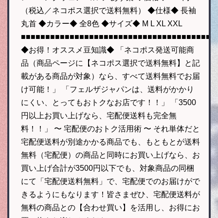
（税込／ネコポス選択で送料無料） ◆仕様◆ 長袖
丸首 ◆カラー◆ 全8色 ◆サイズ◆ M L XL XXL
■■■■■■■■■■■■■■■■■■■■■■■■■■■■■■■■■■■■■■■■
◆お得！オススメ豆知識◆ 「ネコポス発送可能商
品（商品ページに【ネコポス選択で送料無料】と記
載がある商品が対象）なら、すべて送料無料でお届
け可能！」 「フェルザジャパンは、送料がかかり
にくい、とってもおトクなお店です！！」 「3500
円以上お買い上げなら、宅配便送料も完全無
料！！」 〜 宅配便のおトク活用術 〜 それ単体だと
宅配便送料が別途かかる商品でも、もともとが送料
無料（宅配便）の商品と同時にお買い上げなら、お
買い上げ合計が3500円以下でも、対象商品の同梱
にて「宅配便送料無料」で、宅配便でのお届けがで
きるようにもなります！皆さまぜひ、宅配便送料が
無料の商品との【合わせ買い】を活用し、お得にお